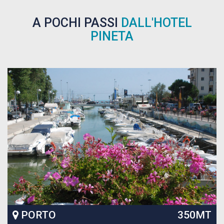
A POCHI PASSI
DALL'HOTEL
PINETA
350MT
VIALE CECC